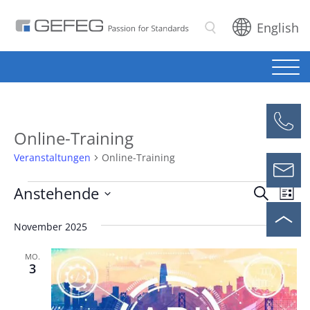
English
Suchen
Online-Training
Veranstaltungen
Online-Training
Veranstaltungen
Anstehende
Ver
Verans
Suche
Liste
Ans
Datum
Suche
November 2025
Nav
wählen.
und
MO.
3
Ansicht
Naviga