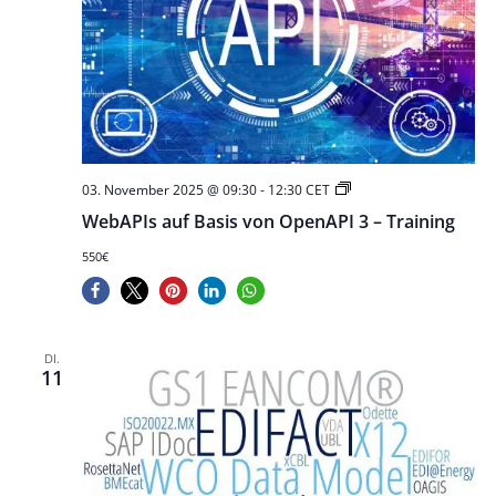
WebAPIs
03. November 2025 @ 09:30
-
12:30
CET
auf
WebAPIs auf Basis von OpenAPI 3 – Training
Basis
von
550€
OpenAPI
3
DI.
11