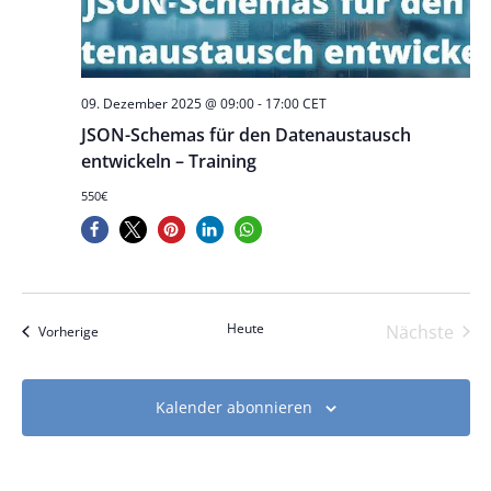
09. Dezember 2025 @ 09:00
-
17:00
CET
JSON-Schemas für den Datenaustausch
entwickeln – Training
550€
Heute
Nächste
Veranstaltungen
Vorherige
Veranst
Kalender abonnieren