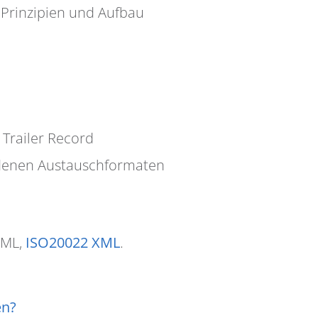
 Prinzipien und Aufbau
Trailer Record
edenen Austauschformaten
XML,
ISO20022 XML
.
en?