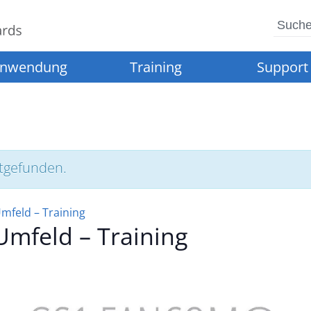
Such
nwendung
Training
Support
ttgefunden.
mfeld – Training
mfeld – Training