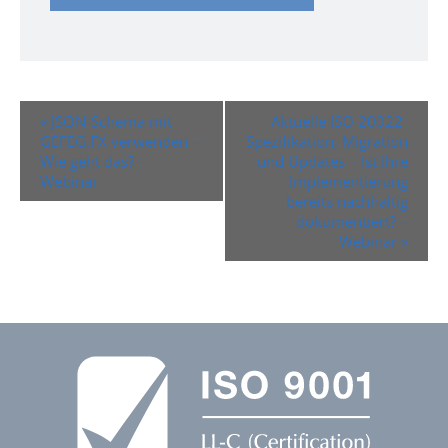
Veranstaltung-
«
JSON-Schema mit
Aktuelle ISO 20022-
Navigation
GEFEG.FX verwenden –
Spezifikation, Migration
Wie geht das? –
und Updates – Ist Ihre
Webinar
Implementierung
bereits nachhaltig
dokumentiert? –
Webinar
»