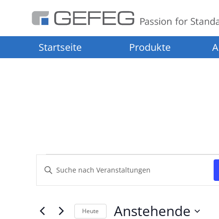
Startseite
Produkte
A
Veranstaltungen
Veranstaltungen
Bitte
Suche
Schlüsselwort
eingeben.
und
Suche
Anstehende
Heute
Ansichten,