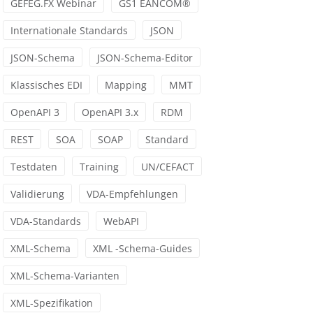
GEFEG.FX Webinar
GS1 EANCOM®
Internationale Standards
JSON
JSON-Schema
JSON-Schema-Editor
Klassisches EDI
Mapping
MMT
OpenAPI 3
OpenAPI 3.x
RDM
REST
SOA
SOAP
Standard
Testdaten
Training
UN/CEFACT
Validierung
VDA-Empfehlungen
VDA-Standards
WebAPI
XML-Schema
XML -Schema-Guides
XML-Schema-Varianten
XML-Spezifikation