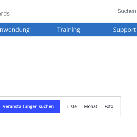
Suchen
nwendung
Training
Support
Veranstaltung
Veranstaltungen suchen
Liste
Monat
Foto
Ansichten-
Navigation