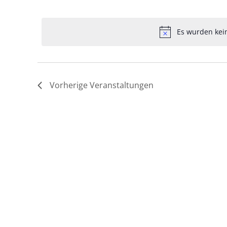
nach
Datum
Veranstaltungen
Navigation
auswählen.
Schlüsselwort.
Es wurden kei
Vorherige
Veranstaltungen