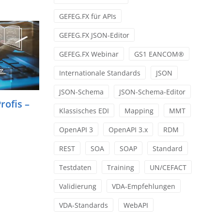
GEFEG.FX für APIs
GEFEG.FX JSON-Editor
GEFEG.FX Webinar
GS1 EANCOM®
Internationale Standards
JSON
JSON-Schema
JSON-Schema-Editor
rofis –
Klassisches EDI
Mapping
MMT
OpenAPI 3
OpenAPI 3.x
RDM
REST
SOA
SOAP
Standard
Testdaten
Training
UN/CEFACT
Validierung
VDA-Empfehlungen
VDA-Standards
WebAPI