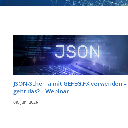
JSON-Schema mit GEFEG.FX verwenden –
geht das? – Webinar
08. Juni 2026