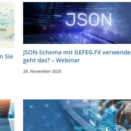
JSON-Schema mit GEFEG.FX verwende
n Sie
geht das? – Webinar
28. November 2025