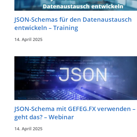
JSON-Schemas für den Datenaustausch
entwickeln – Training
14. April 2025
JSON-Schema mit GEFEG.FX verwenden –
geht das? – Webinar
14. April 2025