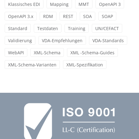
Klassisches EDI
Mapping
MMT
OpenAPI 3
OpenAPI 3.x
RDM
REST
SOA
SOAP
Standard
Testdaten
Training
UN/CEFACT
Validierung
VDA-Empfehlungen
VDA-Standards
WebAPI
XML-Schema
XML -Schema-Guides
XML-Schema-Varianten
XML-Spezifikation