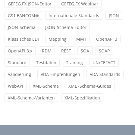
GEFEG.FX JSON-Editor
GEFEG.FX Webinar
GS1 EANCOM®
Internationale Standards
JSON
JSON-Schema
JSON-Schema-Editor
Klassisches EDI
Mapping
MMT
OpenAPI 3
OpenAPI 3.x
RDM
REST
SOA
SOAP
Standard
Testdaten
Training
UN/CEFACT
Validierung
VDA-Empfehlungen
VDA-Standards
WebAPI
XML-Schema
XML -Schema-Guides
XML-Schema-Varianten
XML-Spezifikation