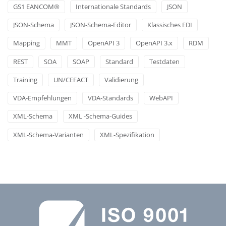
GS1 EANCOM®
Internationale Standards
JSON
JSON-Schema
JSON-Schema-Editor
Klassisches EDI
Mapping
MMT
OpenAPI 3
OpenAPI 3.x
RDM
REST
SOA
SOAP
Standard
Testdaten
Training
UN/CEFACT
Validierung
VDA-Empfehlungen
VDA-Standards
WebAPI
XML-Schema
XML -Schema-Guides
XML-Schema-Varianten
XML-Spezifikation