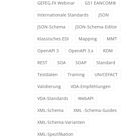
GEFEG.FX Webinar
GS1 EANCOM®
Internationale Standards
JSON
JSON-Schema
JSON-Schema-Editor
Klassisches EDI
Mapping
MMT
OpenAPI 3
OpenAPI 3.x
RDM
REST
SOA
SOAP
Standard
Testdaten
Training
UN/CEFACT
Validierung
VDA-Empfehlungen
VDA-Standards
WebAPI
XML-Schema
XML -Schema-Guides
XML-Schema-Varianten
XML-Spezifikation