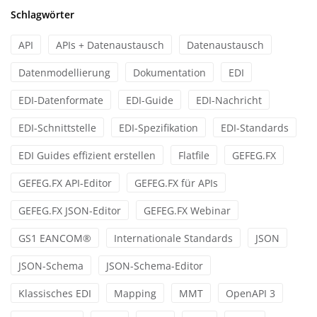
Schlagwörter
API
APIs + Datenaustausch
Datenaustausch
Datenmodellierung
Dokumentation
EDI
EDI-Datenformate
EDI-Guide
EDI-Nachricht
EDI-Schnittstelle
EDI-Spezifikation
EDI-Standards
EDI Guides effizient erstellen
Flatfile
GEFEG.FX
GEFEG.FX API-Editor
GEFEG.FX für APIs
GEFEG.FX JSON-Editor
GEFEG.FX Webinar
GS1 EANCOM®
Internationale Standards
JSON
JSON-Schema
JSON-Schema-Editor
Klassisches EDI
Mapping
MMT
OpenAPI 3