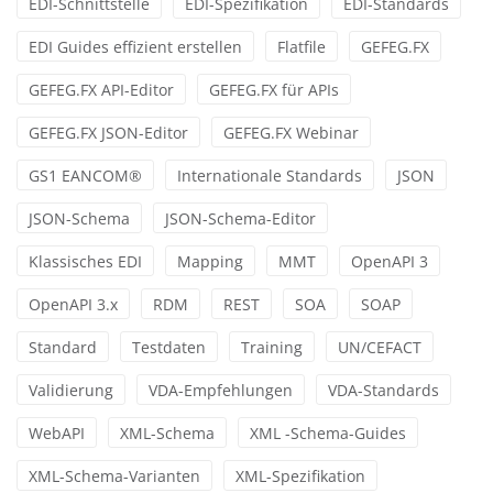
EDI-Schnittstelle
EDI-Spezifikation
EDI-Standards
EDI Guides effizient erstellen
Flatfile
GEFEG.FX
GEFEG.FX API-Editor
GEFEG.FX für APIs
GEFEG.FX JSON-Editor
GEFEG.FX Webinar
GS1 EANCOM®
Internationale Standards
JSON
JSON-Schema
JSON-Schema-Editor
Klassisches EDI
Mapping
MMT
OpenAPI 3
OpenAPI 3.x
RDM
REST
SOA
SOAP
Standard
Testdaten
Training
UN/CEFACT
Validierung
VDA-Empfehlungen
VDA-Standards
WebAPI
XML-Schema
XML -Schema-Guides
XML-Schema-Varianten
XML-Spezifikation