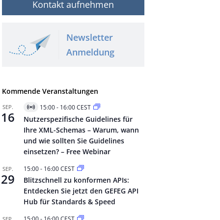
Kontakt aufnehmen
Newsletter
Anmeldung
Kommende Veranstaltungen
SEP.
15:00
-
16:00
CEST
Virtuell
16
Veranstaltung
Nutzerspezifische Guidelines für
Ihre XML-Schemas – Warum, wann
und wie sollten Sie Guidelines
einsetzen? – Free Webinar
15:00
-
16:00
CEST
SEP.
29
Blitzschnell zu konformen APIs:
Entdecken Sie jetzt den GEFEG API
Hub für Standards & Speed
15:00
-
16:00
CEST
SEP.