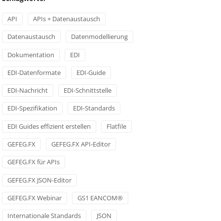
API
APIs + Datenaustausch
Datenaustausch
Datenmodellierung
Dokumentation
EDI
EDI-Datenformate
EDI-Guide
EDI-Nachricht
EDI-Schnittstelle
EDI-Spezifikation
EDI-Standards
EDI Guides effizient erstellen
Flatfile
GEFEG.FX
GEFEG.FX API-Editor
GEFEG.FX für APIs
GEFEG.FX JSON-Editor
GEFEG.FX Webinar
GS1 EANCOM®
Internationale Standards
JSON