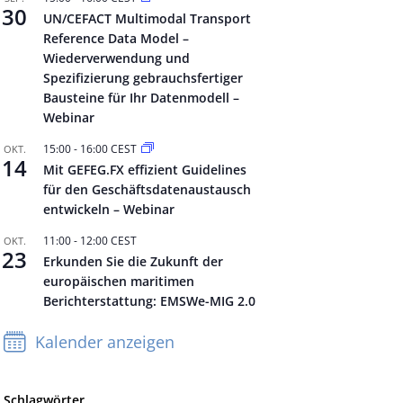
30
UN/CEFACT Multimodal Transport
Reference Data Model –
Wiederverwendung und
Spezifizierung gebrauchsfertiger
Bausteine für Ihr Datenmodell –
Webinar
15:00
-
16:00
CEST
OKT.
14
Mit GEFEG.FX effizient Guidelines
für den Geschäftsdatenaustausch
entwickeln – Webinar
11:00
-
12:00
CEST
OKT.
23
Erkunden Sie die Zukunft der
europäischen maritimen
Berichterstattung: EMSWe-MIG 2.0
Kalender anzeigen
Schlagwörter