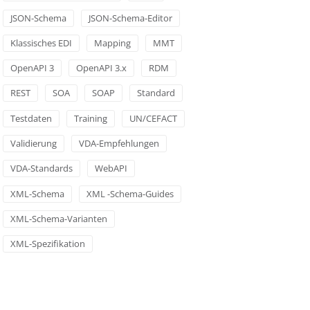
JSON-Schema
JSON-Schema-Editor
Klassisches EDI
Mapping
MMT
OpenAPI 3
OpenAPI 3.x
RDM
REST
SOA
SOAP
Standard
Testdaten
Training
UN/CEFACT
Validierung
VDA-Empfehlungen
VDA-Standards
WebAPI
XML-Schema
XML -Schema-Guides
XML-Schema-Varianten
XML-Spezifikation