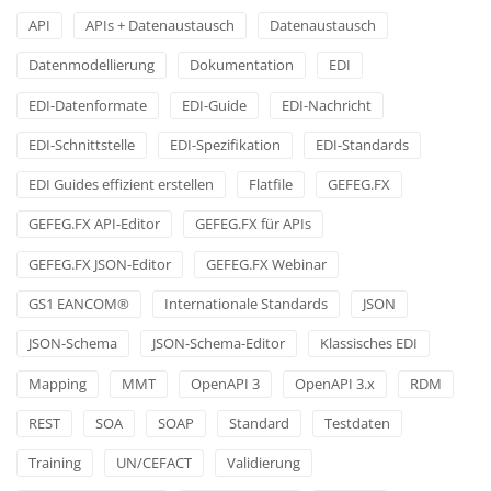
API
APIs + Datenaustausch
Datenaustausch
Datenmodellierung
Dokumentation
EDI
EDI-Datenformate
EDI-Guide
EDI-Nachricht
EDI-Schnittstelle
EDI-Spezifikation
EDI-Standards
EDI Guides effizient erstellen
Flatfile
GEFEG.FX
GEFEG.FX API-Editor
GEFEG.FX für APIs
GEFEG.FX JSON-Editor
GEFEG.FX Webinar
GS1 EANCOM®
Internationale Standards
JSON
JSON-Schema
JSON-Schema-Editor
Klassisches EDI
Mapping
MMT
OpenAPI 3
OpenAPI 3.x
RDM
REST
SOA
SOAP
Standard
Testdaten
Training
UN/CEFACT
Validierung