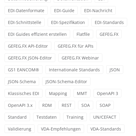
EDI-Datenformate
EDI-Guide
EDI-Nachricht
EDI-Schnittstelle
EDI-Spezifikation
EDI-Standards
EDI Guides effizient erstellen
Flatfile
GEFEG.FX
GEFEG.FX API-Editor
GEFEG.FX für APIs
GEFEG.FX JSON-Editor
GEFEG.FX Webinar
GS1 EANCOM®
Internationale Standards
JSON
JSON-Schema
JSON-Schema-Editor
Klassisches EDI
Mapping
MMT
OpenAPI 3
OpenAPI 3.x
RDM
REST
SOA
SOAP
Standard
Testdaten
Training
UN/CEFACT
Validierung
VDA-Empfehlungen
VDA-Standards